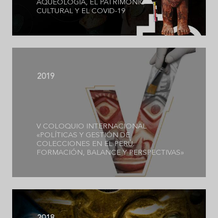
AQUEOLOGÍA, EL PATRIMONIO
CULTURAL Y EL COVID-19
2019
V COLOQUIO INTERNACIONAL
«POLÍTICAS Y GESTIÓN DE
COLECCIONES EN EL PERÚ.
FORMACIÓN, BALANCE Y PERSPECTIVAS»