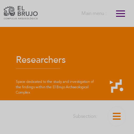
Main menu :
Researchers
Space dedicated to the study and investigation of
the findings within the El Brujo Archaeological
Complex
Subsection: