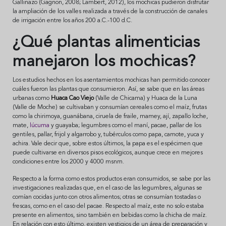
Gallinazo (Gagnon, 2008; Lambert, 2012), los mochicas pudieron disfrutar
la ampliación de los valles realizada a través de la construcción de canales
de irrigación entre los años 200 a.C.-100 d.C.
¿Qué plantas alimenticias
manejaron los mochicas?
Los estudios hechos en los asentamientos mochicas han permitido conocer
cuáles fueron las plantas que consumieron. Así, se sabe que en las áreas
urbanas como
Huaca Cao Viejo
(Valle de Chicama) y Huaca de la Luna
(Valle de Moche) se cultivaban y consumían cereales como el maíz, frutas
como la chirimoya, guanábana, ciruela de fraile, mamey, ají, zapallo loche,
mate,
lúcuma
y guayaba; legumbres como el maní, pacae, pallar de los
gentiles, pallar, frijol y algarrobo y, tubérculos como papa, camote, yuca y
achira. Vale decir que, sobre estos últimos, la papa es el espécimen que
puede cultivarse en diversos pisos ecológicos, aunque crece en mejores
condiciones entre los 2000 y 4000 msnm.
Respecto a la forma como estos productos eran consumidos, se sabe por las
investigaciones realizadas que, en el caso de las legumbres, algunas se
comían cocidas junto con otros alimentos; otras se consumían tostadas o
frescas, como en el caso del pacae. Respecto al maíz, este no solo estaba
presente en alimentos, sino también en bebidas como la chicha de maíz.
En relación con esto último, existen vestigios de un área de preparación y