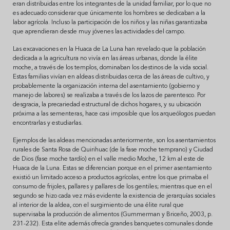
eran distribuidas entre los integrantes de la unidad familiar, por lo que no
es adecuado considerar que únicamente los hombres se dedicaban a la
labor agrícola. Incluso la participación de los niños y las niñas garantizaba
que aprendieran desde muy jóvenes las actividades del campo.
Las excavaciones en la Huaca de La Luna han revelado que la población
dedicada a la agricultura no vivía en las áreas urbanas, donde la élite
moche, a través de los templos, dominaban los destinos de la vida social.
Estas familias vivían en aldeas distribuidas cerca de las áreas de cultivo, y
probablemente la organización interna del asentamiento (gobierno y
manejo de labores) se realizaba a través de los lazos de parentesco. Por
desgracia, la precariedad estructural de dichos hogares, y su ubicación
próxima a las sementeras, hace casi imposible que los arqueólogos puedan
encontrarlas y estudiarlas.
Ejemplos de las aldeas mencionadas anteriormente, son los asentamientos
rurales de Santa Rosa de Quirihuac (de la fase moche temprano) y Ciudad
de Dios (fase moche tardío) en el valle medio Moche, 12 km al este de
Huaca de la Luna. Estas se diferencian porque en el primer asentamiento
existió un limitado acceso a productos agrícolas, entre los que primaba el
consumo de frijoles, pallares y pallares de los gentiles; mientras que en el
segundo se hizo cada vez más evidente la existencia de jerarquías sociales
al interior de la aldea, con el surgimiento de una élite rural que
supervisaba la producción de alimentos (Gummerman y Briceño, 2003, p.
231-232). Esta elite además ofrecía grandes banquetes comunales donde