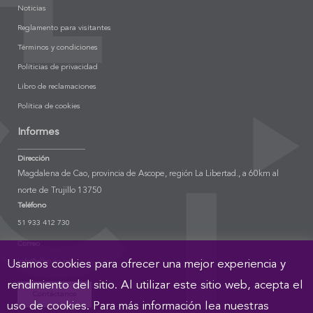
Noticias
Reglamento para visitantes
Términos y condiciones
Políticias de privacidad
Libro de reclamaciones
Política de cookies
Informes
Dirección
Magdalena de Cao, provincia de Ascope, región La Libertad., a 60km al
norte de Trujillo 13750
Teléfono
51 933 412 730
Correo
info@elbrujo.pe
Usamos cookies para ofrecer una mejor experiencia y
rendimiento del sitio. Al utilizar este sitio web, acepta el
Contáctanos
uso de cookies. Para más información lea nuestras