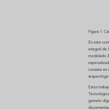
Figura 1:
Cá
En este cont
integral de 
modelado 3D 
especializa
consiste en
arqueológic
Estos traba
Tecnológica
gemelo digit
documentaci