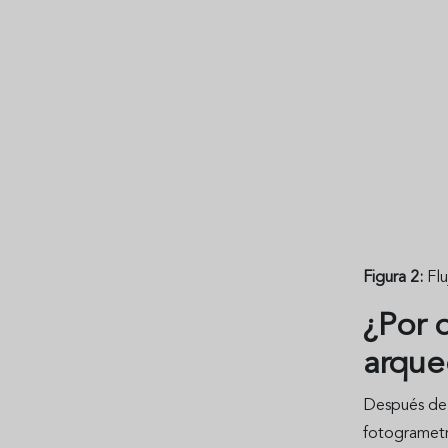
Figura 2:
Flu
¿Por 
arque
Después del
fotogrametr