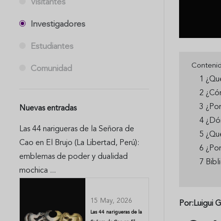
Visitantes
Investigadores
Estudiantes
Conteni
Comunidad
1 ¿Qué
2 ¿Có
3 ¿Po
Nuevas entradas
4 ¿Dó
Las 44 narigueras de la Señora de
5 ¿Qué
Cao en El Brujo (La Libertad, Perú):
6 ¿Por
emblemas de poder y dualidad
7 Bibl
mochica ...
15 May, 2026
Por:Luigui G
Las 44 narigueras de la