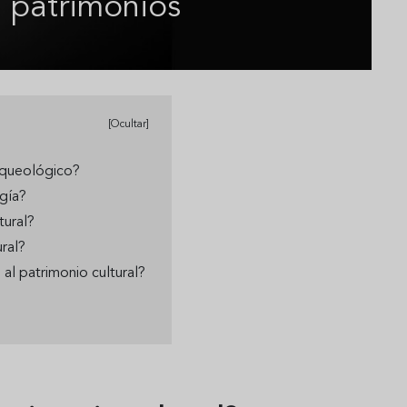
e patrimonios
[Ocultar]
rqueológico?
ogía?
tural?
ural?
al patrimonio cultural?