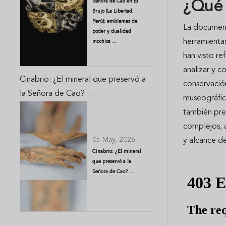
Señora de Cao en El
¿Qué 
Brujo (La Libertad,
Perú): emblemas de
La document
poder y dualidad
herramienta
mochica ...
han visto re
analizar y c
Cinabrio: ¿El mineral que preservó a
conservación
la Señora de Cao? ...
museográfic
también pres
complejos, a
05 May, 2026
y alcance de 
Cinabrio: ¿El mineral
que preservó a la
Señora de Cao? ...