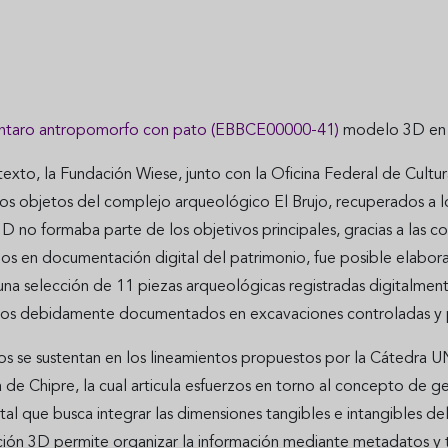
ntaro antropomorfo con pato (EBBCE00000-41)
modelo 3D en e
exto, la Fundación Wiese, junto con la Oficina Federal de Cultu
los objetos del complejo arqueológico El Brujo, recuperados a l
no formaba parte de los objetivos principales, gracias a las co
dos en documentación digital del patrimonio, fue posible elabor
 una selección de 11 piezas arqueológicas registradas digitalme
os debidamente documentados en excavaciones controladas y 
jos se sustentan en los lineamientos propuestos por la Cátedra 
 de Chipre, la cual articula esfuerzos en torno al concepto de 
al que busca integrar las dimensiones tangibles e intangibles de
ón 3D permite organizar la información mediante metadatos y tr