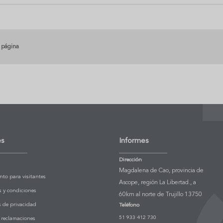
 página
es
Informes
Dirección
Magdalena de Cao, provincia de
to para visitantes
Ascope, región La Libertad., a
 y condiciones
60km al norte de Trujillo 13750
as de privacidad
Teléfono
51 933 412 730
 reclamaciones