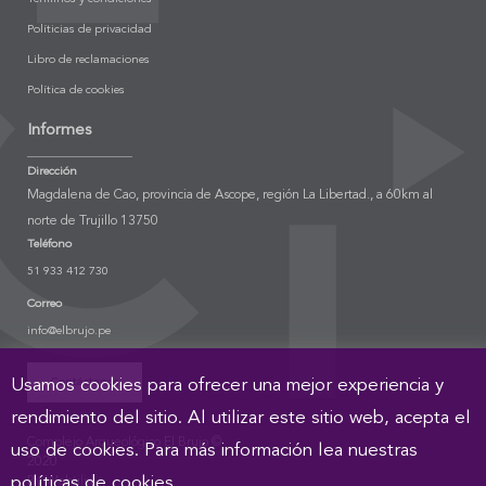
Políticias de privacidad
Libro de reclamaciones
Política de cookies
Informes
Dirección
Magdalena de Cao, provincia de Ascope, región La Libertad., a 60km al
norte de Trujillo 13750
Teléfono
51 933 412 730
Correo
info@elbrujo.pe
Usamos cookies para ofrecer una mejor experiencia y
Contáctanos
rendimiento del sitio. Al utilizar este sitio web, acepta el
Complejo Arqueológico El Brujo ©
uso de cookies. Para más información lea nuestras
2020
políticas de cookies.
By Webtilia