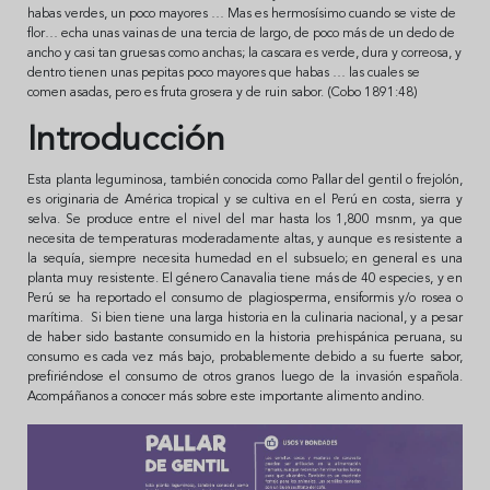
habas verdes, un poco mayores … Mas es hermosísimo cuando se viste de
flor… echa unas vainas de una tercia de largo, de poco más de un dedo de
ancho y casi tan gruesas como anchas; la cascara es verde, dura y correosa, y
dentro tienen unas pepitas poco mayores que habas … las cuales se
comen asadas, pero es fruta grosera y de ruin sabor.
(Cobo 1891:48)
Introducción
Esta planta leguminosa, también conocida como Pallar del gentil o frejolón,
es originaria de América tropical y se cultiva en el Perú en costa, sierra y
selva. Se produce entre el nivel del mar hasta los 1,800 msnm, ya que
necesita de temperaturas moderadamente altas, y aunque es resistente a
la sequía, siempre necesita humedad en el subsuelo; en general es una
planta muy resistente. El género Canavalia tiene más de 40 especies, y en
Perú se ha reportado el consumo de plagiosperma, ensiformis y/o rosea o
marítima.
Si bien tiene una larga historia en la culinaria nacional, y a pesar
de haber sido bastante consumido en la historia prehispánica peruana, su
consumo es cada vez más bajo, probablemente debido a su fuerte sabor,
prefiriéndose el consumo de otros granos luego de la invasión española.
Acompáñanos a conocer más sobre este importante alimento andino.