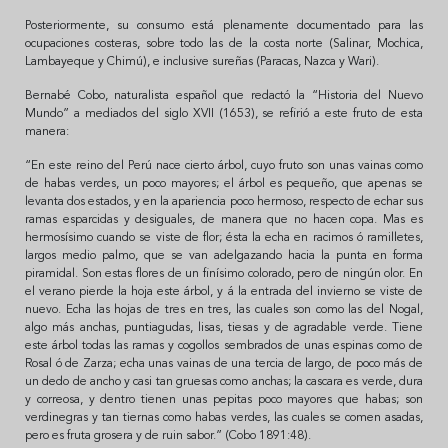
Posteriormente, su consumo está plenamente documentado para las
ocupaciones costeras, sobre todo las de la costa norte (Salinar, Mochica,
Lambayeque y Chimú), e inclusive sureñas (Paracas, Nazca y Wari).
Bernabé Cobo, naturalista español que redactó la “Historia del Nuevo
Mundo” a mediados del siglo XVII (1653), se refirió a este fruto de esta
manera:
“En este reino del Perú nace cierto árbol, cuyo fruto son unas vainas como
de habas verdes, un poco mayores; el árbol es pequeño, que apenas se
levanta dos estados, y en la apariencia poco hermoso, respecto de echar sus
ramas esparcidas y desiguales, de manera que no hacen copa. Mas es
hermosísimo cuando se viste de flor; ésta la echa en racimos ó ramilletes,
largos medio palmo, que se van adelgazando hacia la punta en forma
piramidal. Son estas flores de un finísimo colorado, pero de ningún olor. En
el verano pierde la hoja este árbol, y á la entrada del invierno se viste de
nuevo. Echa las hojas de tres en tres, las cuales son como las del Nogal,
algo más anchas, puntiagudas, lisas, tiesas y de agradable verde. Tiene
este árbol todas las ramas y cogollos sembrados de unas espinas como de
Rosal ó de Zarza; echa unas vainas de una tercia de largo, de poco más de
un dedo de ancho y casi tan gruesas como anchas; la cascara es verde, dura
y correosa, y dentro tienen unas pepitas poco mayores que habas; son
verdinegras y tan tiernas como habas verdes, las cuales se comen asadas,
pero es fruta grosera y de ruin sabor.”
(Cobo 1891:48).