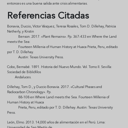
entonces es una buena salida ante crisis alimentarias.
Referencias Citadas
Bonavia, Duccio, Víctor Vásquez, Teresa Rosales, Tom D. Dillehay, Patricia
Netherly, y Kristin
Benson. 2017. «Plant Remains». Pp. 367-433 en Where the Land
meets the Sea:
Fourteen Millenia of Human History at Huaca Prieta, Peru, editado
por T. D. Dillehay.
Austin: Texas University Press.
Cobo, Bernabé. 1891. Historia del Nuevo Mundo. Vol. Tomo II. Sevilla:
Sociedad de Bibliófilos
Andaluces.
Dillehay, Tom D., y Duccio Bonavia. 2017. «Cultural Phases and
Radiocarbon Chronology». Pp.
88-108 en Where Land meets the Sea. Fourteen Millenia of
Human History at Huaca
Prieta, Peru, editado por T. D. Dillehay. Austin: Texas University
Press.
León, Elmo. 2013. 14,000 años de alimentación en el Perú. Lima:
Universidad de San Martín de