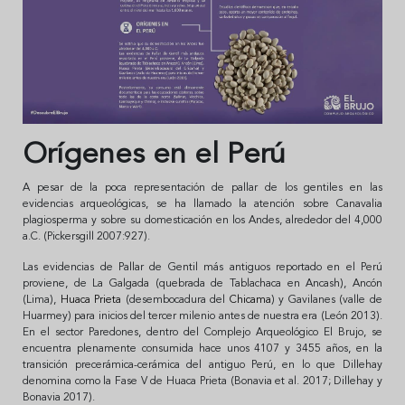
Orígenes en el Perú
A pesar de la poca representación de pallar de los gentiles en las
evidencias arqueológicas, se ha llamado la atención sobre Canavalia
plagiosperma y sobre su domesticación en los Andes, alrededor del 4,000
a.C. (Pickersgill 2007:927).
Las evidencias de Pallar de Gentil más antiguos reportado en el Perú
proviene, de La Galgada (quebrada de Tablachaca en Ancash), Ancón
(Lima),
Huaca Prieta
(desembocadura del
Chicama
) y Gavilanes (valle de
Huarmey) para inicios del tercer milenio antes de nuestra era (León 2013).
En el sector Paredones, dentro del Complejo Arqueológico El Brujo, se
encuentra plenamente consumida hace unos 4107 y 3455 años, en la
transición precerámica-cerámica del antiguo Perú, en lo que Dillehay
denomina como la Fase V de Huaca Prieta (Bonavia et al. 2017; Dillehay y
Bonavia 2017).