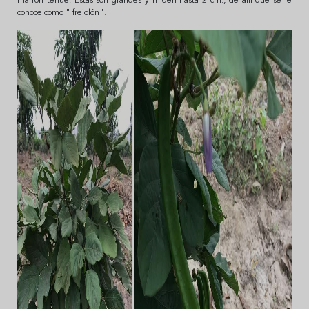
marrón tenue. Estas son grandes y miden hasta 2 cm., de allí que se le
conoce como " frejolón".