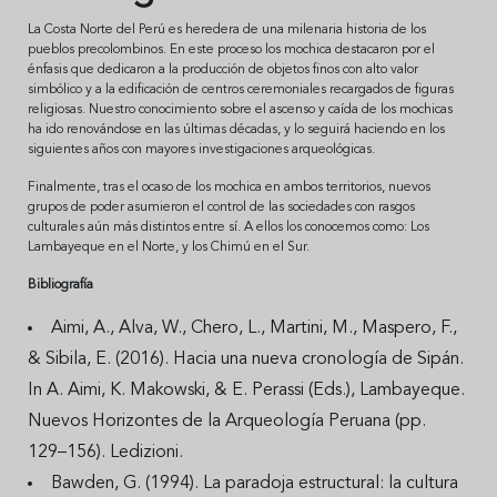
La Costa Norte del Perú es heredera de una milenaria historia de los
pueblos precolombinos. En este proceso los mochica destacaron por el
énfasis que dedicaron a la producción de objetos finos con alto valor
simbólico y a la edificación de centros ceremoniales recargados de figuras
religiosas. Nuestro conocimiento sobre el ascenso y caída de los mochicas
ha ido renovándose en las últimas décadas, y lo seguirá haciendo en los
siguientes años con mayores investigaciones arqueológicas.
Finalmente, tras el ocaso de los mochica en ambos territorios, nuevos
grupos de poder asumieron el control de las sociedades con rasgos
culturales aún más distintos entre sí. A ellos los conocemos como: Los
Lambayeque en el Norte, y los Chimú en el Sur.
Bibliografía
Aimi, A., Alva, W., Chero, L., Martini, M., Maspero, F.,
& Sibila, E. (2016). Hacia una nueva cronología de Sipán.
In A. Aimi, K. Makowski, & E. Perassi (Eds.), Lambayeque.
Nuevos Horizontes de la Arqueología Peruana (pp.
129–156). Ledizioni.
Bawden, G. (1994). La paradoja estructural: la cultura