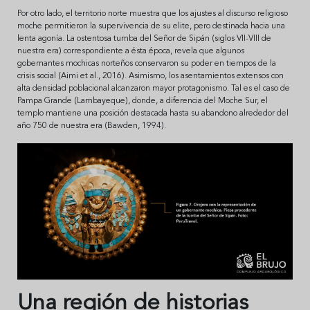
Por otro lado, el territorio norte muestra que los ajustes al discurso religioso
moche permitieron la supervivencia de su elite, pero destinada hacia una
lenta agonía. La ostentosa tumba del Señor de Sipán (siglos VII-VIII de
nuestra era) correspondiente a ésta época, revela que algunos
gobernantes mochicas norteños conservaron su poder en tiempos de la
crisis social (Aimi et al., 2016). Asimismo, los asentamientos extensos con
alta densidad poblacional alcanzaron mayor protagonismo. Tal es el caso de
Pampa Grande (Lambayeque), donde, a diferencia del Moche Sur, el
templo mantiene una posición destacada hasta su abandono alrededor del
año 750 de nuestra era (Bawden, 1994).
Una región de historias