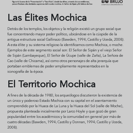
Las Élites Mochica
Detrás de los templos, los objetos y la religión existió un grupo social que
fue concentrando mayor poder político, ubicándose en la cúspide de la
antigua estructura social Gallinazo (Bawden, 1994; Castillo y Uceda, 2008).
A esta élite y su sistema religioso la identificamos como Mochica, o moche.
Ejemplos de este segmento social son: El Señor de Sipán y el viejo Señor
de Sipán (Lambayeque), El Señor de Úcupe (valle de Zaña), La Señora de
Cao (valle de Chicama), así como otros personajes de alta jerarquía que
portaban emblemas de poder ampliamente representados en la
iconografía de la época.
El Territorio Mochica
A fines de la década de 1980, los arqueólogos discutieron la existencia de
un único y poderoso Estado Mochica con su capital en el asentamiento
comprendido por la Huaca de La Luna y la Huaca del Sol (valle de Moche),
propuesta planteada inicialmente por Larco Hoyle y que gozó de gran
popularidad entre los académicos y la comunidad en general por más de
cuatro décadas (Bawden, 1994; Castillo y Donnan, 1994; Castillo y Uceda,
2008).