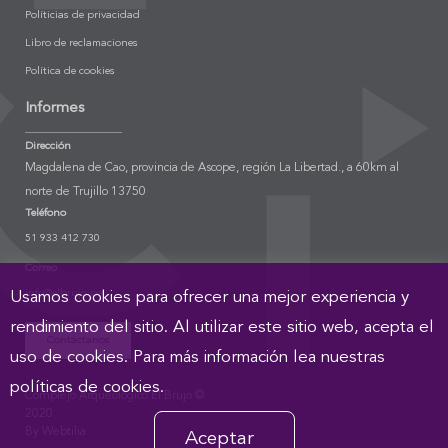
Políticias de privacidad
Libro de reclamaciones
Política de cookies
Informes
Dirección
Magdalena de Cao, provincia de Ascope, región La Libertad., a 60km al
norte de Trujillo 13750
Teléfono
51 933 412 730
Correo
info@elbrujo.pe
Usamos cookies para ofrecer una mejor experiencia y
rendimiento del sitio. Al utilizar este sitio web, acepta el
Contáctanos
uso de cookies. Para más información lea nuestras
políticas de cookies.
Complejo Arqueológico El Brujo ©
2020
By Webtilia
Aceptar